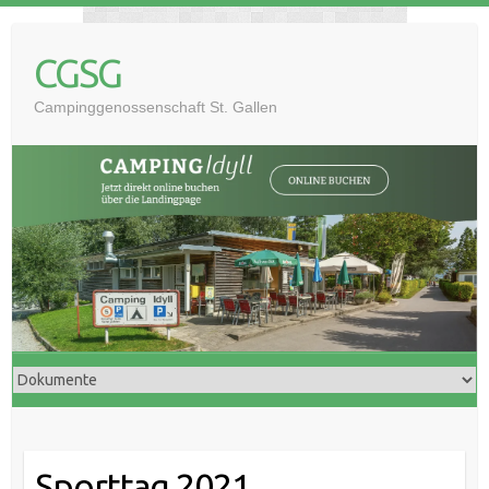
Skip
to
CGSG
content
Campinggenossenschaft St. Gallen
Sporttag 2021