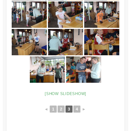
[SHOW SLIDESHOW]
◄
1
2
3
4
►