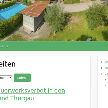
mente
eiten
W
Be
C
euerwerksverbot in den
 und Thurgau