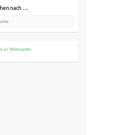
hen nach …
he
il an Webmaster