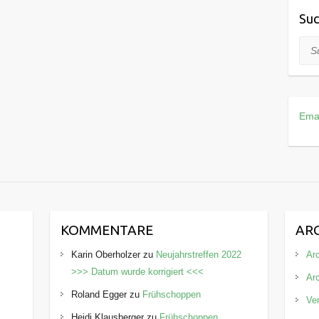
Suc
Suc
Ema
KOMMENTARE
AR
Karin Oberholzer
zu
Neujahrstreffen 2022
Arc
>>> Datum wurde korrigiert <<<
Ar
Roland Egger
zu
Frühschoppen
Ve
Heidi Klausberger
zu
Frühschoppen