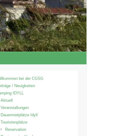
illkommen bei der CGSG
iträge / Neuigkeiten
amping IDYLL
Aktuell
Veranstaltungen
Dauermietplätze Idyll
Touristenplätze
Reservation