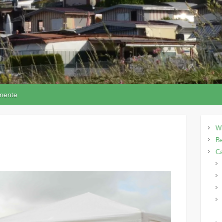
mente
W
Be
C