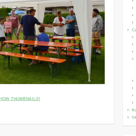
C
SHOW THUMBNAILS]
Ko
In