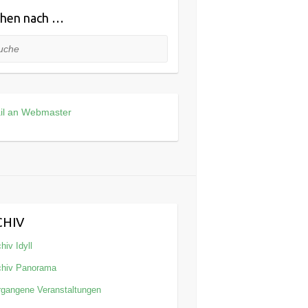
hen nach …
he
il an Webmaster
CHIV
hiv Idyll
chiv Panorama
rgangene Veranstaltungen