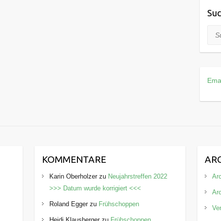
Suc
Suc
Ema
KOMMENTARE
AR
Karin Oberholzer
zu
Neujahrstreffen 2022
Arc
>>> Datum wurde korrigiert <<<
Ar
Roland Egger
zu
Frühschoppen
Ve
Heidi Klausberger
zu
Frühschoppen