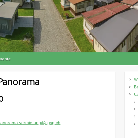
mente
 Panorama
W
Be
C
0
panorama.vermietung@cgsg.ch