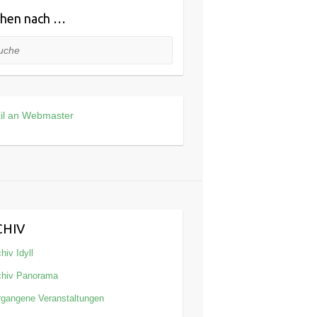
hen nach …
he
il an Webmaster
CHIV
hiv Idyll
chiv Panorama
rgangene Veranstaltungen