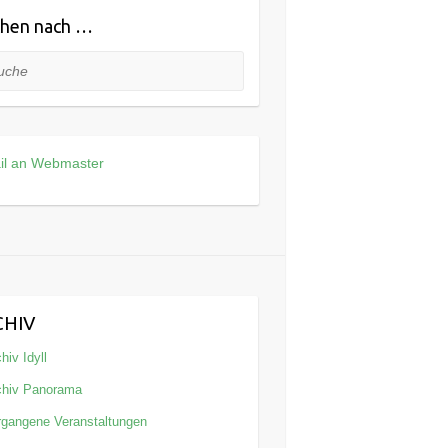
hen nach …
he
il an Webmaster
CHIV
hiv Idyll
chiv Panorama
rgangene Veranstaltungen