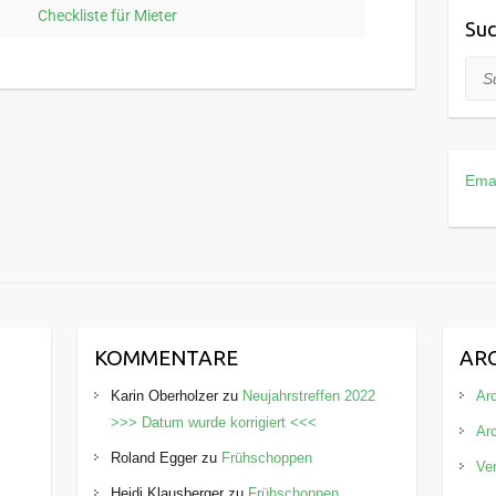
Checkliste für Mieter
Suc
Suc
Ema
KOMMENTARE
AR
Karin Oberholzer
zu
Neujahrstreffen 2022
Arc
>>> Datum wurde korrigiert <<<
Ar
Roland Egger
zu
Frühschoppen
Ve
Heidi Klausberger
zu
Frühschoppen