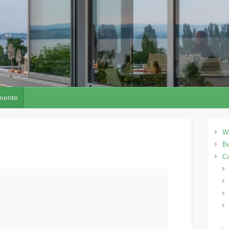
mente
W
Be
C