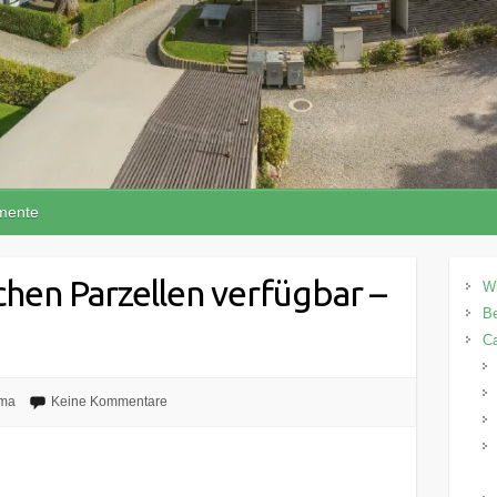
mente
chen Parzellen verfügbar –
W
Be
C
ma
Keine Kommentare