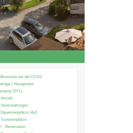
illkommen bei der CGSG
iträge / Neuigkeiten
amping IDYLL
Aktuell
Veranstaltungen
Dauermietplätze Idyll
Touristenplätze
Reservation