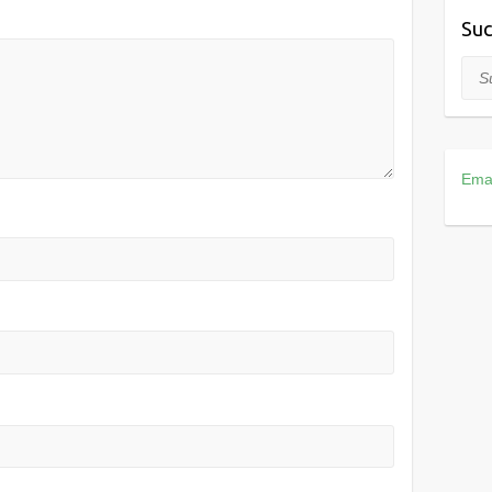
Suc
Suc
Ema