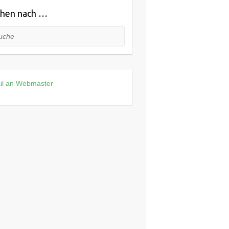
hen nach …
he
il an Webmaster