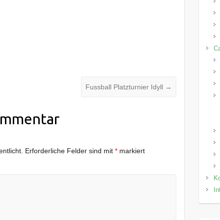
C
Fussball Platzturnier Idyll
→
ommentar
ntlicht.
Erforderliche Felder sind mit
*
markiert
Ko
In