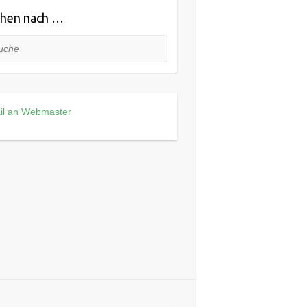
hen nach …
he
il an Webmaster