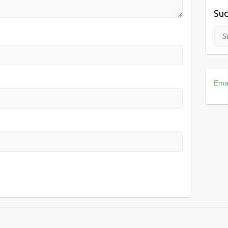
Suc
Suc
Ema