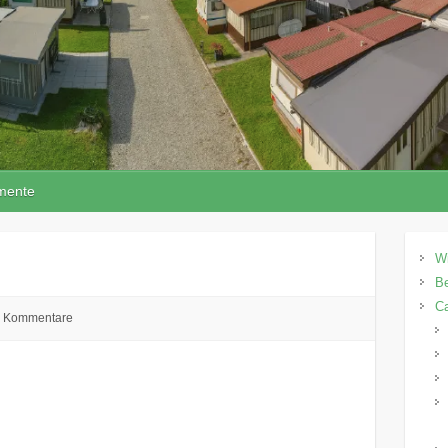
mente
W
Be
C
e Kommentare