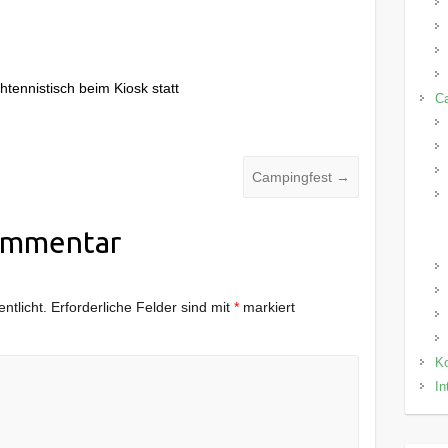
htennistisch beim Kiosk statt
C
Campingfest
→
ommentar
ntlicht.
Erforderliche Felder sind mit
*
markiert
Ko
In