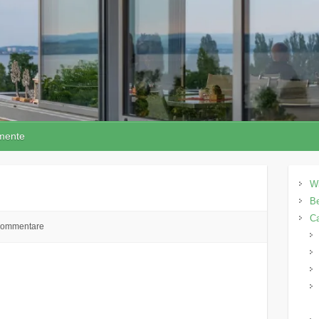
mente
W
Be
C
Kommentare