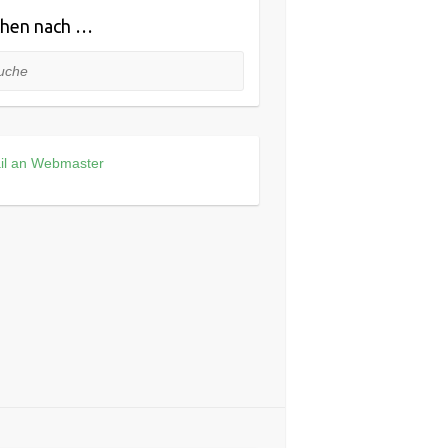
hen nach …
he
il an Webmaster