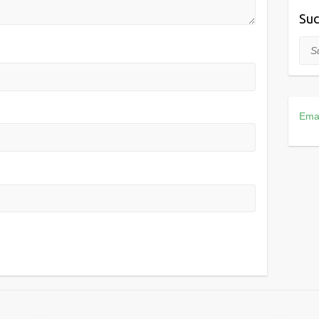
Suc
Suc
Ema