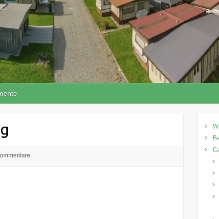
mente
ng
W
Be
C
Kommentare