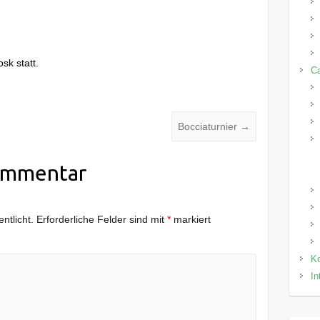
sk statt.
C
Bocciaturnier
→
ommentar
ntlicht.
Erforderliche Felder sind mit
*
markiert
Ko
In