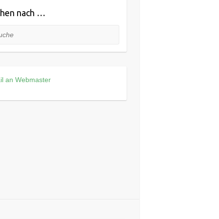
hen nach …
he
il an Webmaster