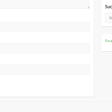
Suc
Suc
Ema